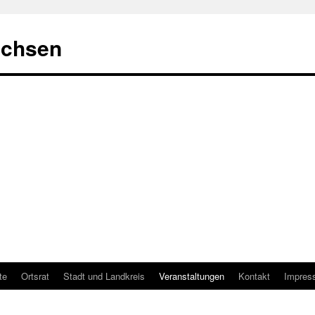
achsen
te
Ortsrat
Stadt und Landkreis
Veranstaltungen
Kontakt
Impres