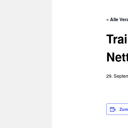
« Alle Ve
Tra
Nett
29. Septe
Zum