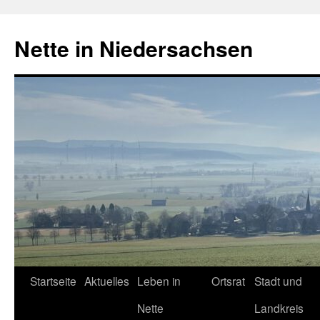
Zum
Inhalt
Nette in Niedersachsen
springen
Startseite
Aktuelles
Leben in
Ortsrat
Stadt und
Nette
Landkreis