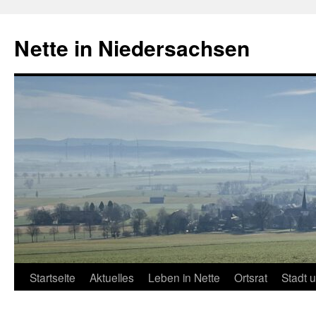
Zum
Inhalt
Nette in Niedersachsen
springen
Startseite
Aktuelles
Leben in Nette
Ortsrat
Stadt 