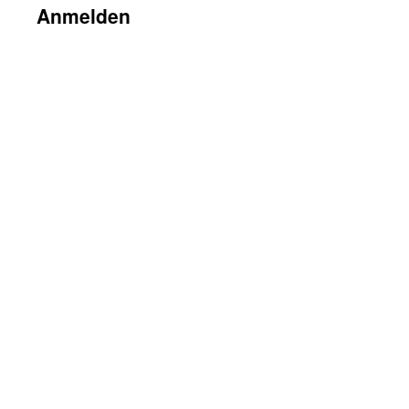
Anmelden
Benutzername oder E-Mail
Passwort
Angemeldet bleiben
R
Passwort vergessen?