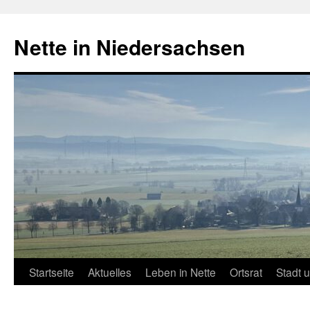
Zum
Inhalt
Nette in Niedersachsen
springen
Startseite
Aktuelles
Leben in Nette
Ortsrat
Stadt 